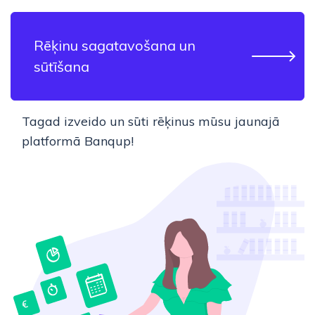
Rēķinu sagatavošana un
sūtīšana
Tagad izveido un sūti rēķinus mūsu jaunajā
platformā Banqup!